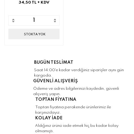
34,50 TL
+ KDV
STOKTA YOK
BUGÜN TESLİMAT
Saat 14:00'e kadar verdiğiniz siparişler aynı gün
kargoda.
GÜVENLİ ALIŞVERİŞ
Ödeme ve adres bilgilerinizi kaydedin, güvenli
alışveriş yapın.
TOPTAN FİYATINA
Toptan fiyatına perakende ürünlerimiz ile
karşınızdayız.
KOLAY İADE
Aldığınız ürünü iade etmek hiç bu kadar kolay
olmamıştı.