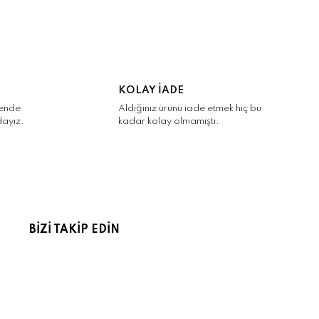
KOLAY İADE
kende
Aldığınız ürünü iade etmek hiç bu
dayız.
kadar kolay olmamıştı.
BİZİ TAKİP EDİN