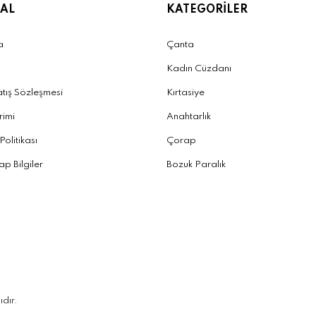
AL
KATEGORİLER
a
Çanta
Kadın Cüzdanı
atış Sözleşmesi
Kırtasiye
irimi
Anahtarlık
 Politikası
Çorap
p Bilgiler
Bozuk Paralık
ıdır.