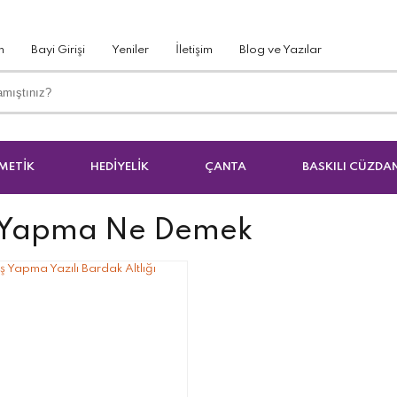
m
Bayi Girişi
Yeniler
İletişim
Blog ve Yazılar
METİK
HEDİYELİK
ÇANTA
BASKILI CÜZDA
 Yapma Ne Demek