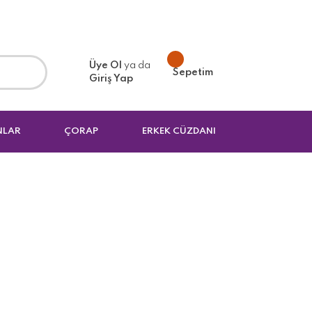
Üye Ol
ya da
Sepetim
Giriş Yap
NLAR
ÇORAP
ERKEK CÜZDANI