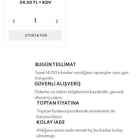
34,50 TL
+ KDV
STOKTA YOK
BUGÜN TESLİMAT
Saat 14:00'e kadar verdiğiniz siparişler aynı gün
kargoda.
GÜVENLİ ALIŞVERİŞ
Ödeme ve adres bilgilerinizi kaydedin, güvenli
alışveriş yapın.
TOPTAN FİYATINA
Toptan fiyatına perakende ürünlerimiz ile
karşınızdayız.
KOLAY İADE
Aldığınız ürünü iade etmek hiç bu kadar kolay
olmamıştı.