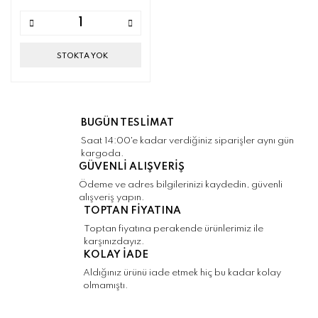
STOKTA YOK
BUGÜN TESLİMAT
Saat 14:00'e kadar verdiğiniz siparişler aynı gün
kargoda.
GÜVENLİ ALIŞVERİŞ
Ödeme ve adres bilgilerinizi kaydedin, güvenli
alışveriş yapın.
TOPTAN FİYATINA
Toptan fiyatına perakende ürünlerimiz ile
karşınızdayız.
KOLAY İADE
Aldığınız ürünü iade etmek hiç bu kadar kolay
olmamıştı.