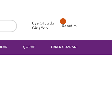
Üye Ol
ya da
Sepetim
Giriş Yap
NLAR
ÇORAP
ERKEK CÜZDANI