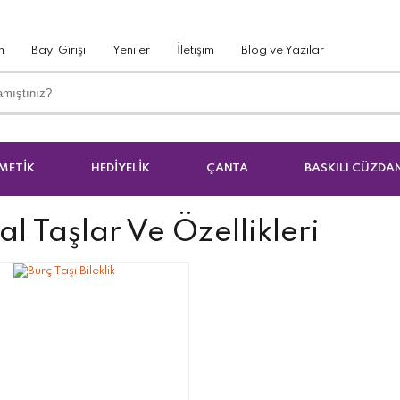
m
Bayi Girişi
Yeniler
İletişim
Blog ve Yazılar
METİK
HEDİYELİK
ÇANTA
BASKILI CÜZDA
l Taşlar Ve Özellikleri