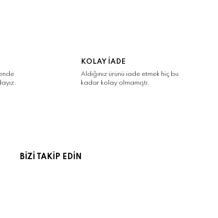
KOLAY İADE
kende
Aldığınız ürünü iade etmek hiç bu
dayız.
kadar kolay olmamıştı.
BİZİ TAKİP EDİN