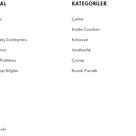
AL
KATEGORİLER
a
Çanta
Kadın Cüzdanı
atış Sözleşmesi
Kırtasiye
irimi
Anahtarlık
 Politikası
Çorap
p Bilgiler
Bozuk Paralık
ıdır.