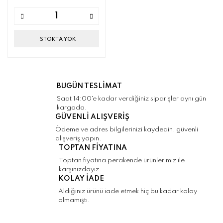
STOKTA YOK
BUGÜN TESLİMAT
Saat 14:00'e kadar verdiğiniz siparişler aynı gün
kargoda.
GÜVENLİ ALIŞVERİŞ
Ödeme ve adres bilgilerinizi kaydedin, güvenli
alışveriş yapın.
TOPTAN FİYATINA
Toptan fiyatına perakende ürünlerimiz ile
karşınızdayız.
KOLAY İADE
Aldığınız ürünü iade etmek hiç bu kadar kolay
olmamıştı.