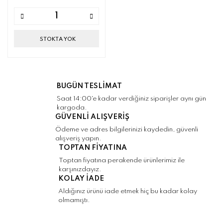
STOKTA YOK
BUGÜN TESLİMAT
Saat 14:00'e kadar verdiğiniz siparişler aynı gün
kargoda.
GÜVENLİ ALIŞVERİŞ
Ödeme ve adres bilgilerinizi kaydedin, güvenli
alışveriş yapın.
TOPTAN FİYATINA
Toptan fiyatına perakende ürünlerimiz ile
karşınızdayız.
KOLAY İADE
Aldığınız ürünü iade etmek hiç bu kadar kolay
olmamıştı.