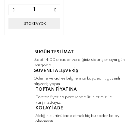
STOKTA YOK
BUGÜN TESLİMAT
Saat 14:00'e kadar verdiğiniz siparişler aynı gün
kargoda.
GÜVENLİ ALIŞVERİŞ
Ödeme ve adres bilgilerinizi kaydedin, güvenli
alışveriş yapın.
TOPTAN FİYATINA
Toptan fiyatına perakende ürünlerimiz ile
karşınızdayız.
KOLAY İADE
Aldığınız ürünü iade etmek hiç bu kadar kolay
olmamıştı.