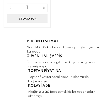
STOKTA YOK
BUGÜN TESLİMAT
Saat 14:00'e kadar verdiğiniz siparişler aynı gün
kargoda.
GÜVENLİ ALIŞVERİŞ
Ödeme ve adres bilgilerinizi kaydedin, güvenli
alışveriş yapın.
TOPTAN FİYATINA
Toptan fiyatına perakende ürünlerimiz ile
karşınızdayız.
KOLAY İADE
Aldığınız ürünü iade etmek hiç bu kadar kolay
olmamıştı.