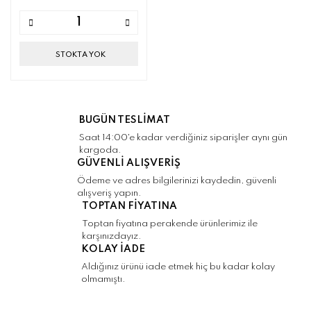
STOKTA YOK
BUGÜN TESLİMAT
Saat 14:00'e kadar verdiğiniz siparişler aynı gün
kargoda.
GÜVENLİ ALIŞVERİŞ
Ödeme ve adres bilgilerinizi kaydedin, güvenli
alışveriş yapın.
TOPTAN FİYATINA
Toptan fiyatına perakende ürünlerimiz ile
karşınızdayız.
KOLAY İADE
Aldığınız ürünü iade etmek hiç bu kadar kolay
olmamıştı.