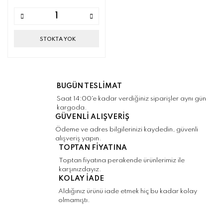
STOKTA YOK
BUGÜN TESLİMAT
Saat 14:00'e kadar verdiğiniz siparişler aynı gün
kargoda.
GÜVENLİ ALIŞVERİŞ
Ödeme ve adres bilgilerinizi kaydedin, güvenli
alışveriş yapın.
TOPTAN FİYATINA
Toptan fiyatına perakende ürünlerimiz ile
karşınızdayız.
KOLAY İADE
Aldığınız ürünü iade etmek hiç bu kadar kolay
olmamıştı.