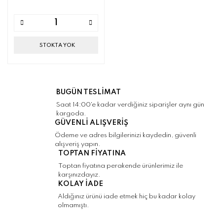
STOKTA YOK
BUGÜN TESLİMAT
Saat 14:00'e kadar verdiğiniz siparişler aynı gün
kargoda.
GÜVENLİ ALIŞVERİŞ
Ödeme ve adres bilgilerinizi kaydedin, güvenli
alışveriş yapın.
TOPTAN FİYATINA
Toptan fiyatına perakende ürünlerimiz ile
karşınızdayız.
KOLAY İADE
Aldığınız ürünü iade etmek hiç bu kadar kolay
olmamıştı.