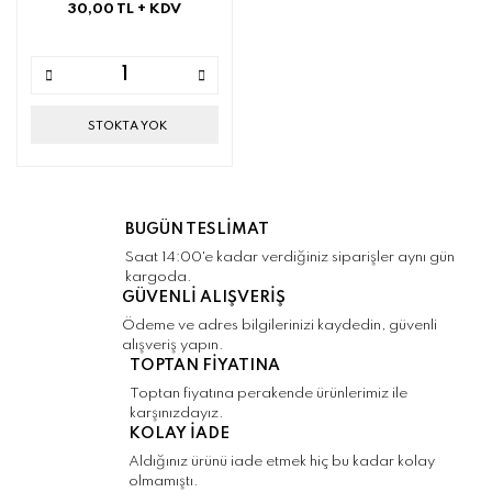
30,00 TL
+ KDV
STOKTA YOK
BUGÜN TESLİMAT
Saat 14:00'e kadar verdiğiniz siparişler aynı gün
kargoda.
GÜVENLİ ALIŞVERİŞ
Ödeme ve adres bilgilerinizi kaydedin, güvenli
alışveriş yapın.
TOPTAN FİYATINA
Toptan fiyatına perakende ürünlerimiz ile
karşınızdayız.
KOLAY İADE
Aldığınız ürünü iade etmek hiç bu kadar kolay
olmamıştı.