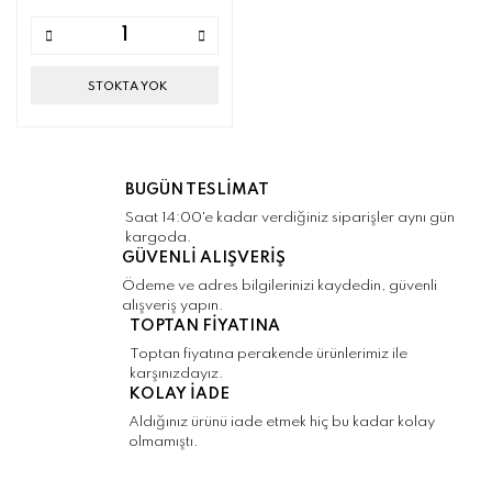
STOKTA YOK
BUGÜN TESLİMAT
Saat 14:00'e kadar verdiğiniz siparişler aynı gün
kargoda.
GÜVENLİ ALIŞVERİŞ
Ödeme ve adres bilgilerinizi kaydedin, güvenli
alışveriş yapın.
TOPTAN FİYATINA
Toptan fiyatına perakende ürünlerimiz ile
karşınızdayız.
KOLAY İADE
Aldığınız ürünü iade etmek hiç bu kadar kolay
olmamıştı.