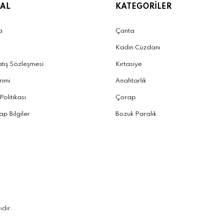
AL
KATEGORİLER
a
Çanta
Kadın Cüzdanı
atış Sözleşmesi
Kırtasiye
irimi
Anahtarlık
 Politikası
Çorap
p Bilgiler
Bozuk Paralık
ıdır.