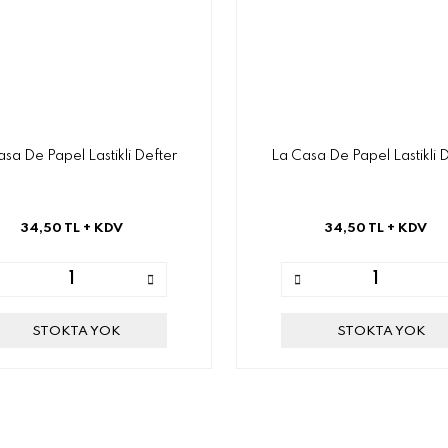
sa De Papel Lastikli Defter
La Casa De Papel Lastikli 
34,50 TL
+ KDV
34,50 TL
+ KDV
STOKTA YOK
STOKTA YOK