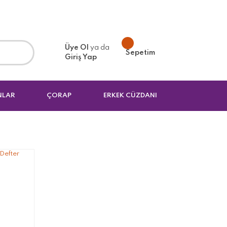
Üye Ol
ya da
Sepetim
Giriş Yap
NLAR
ÇORAP
ERKEK CÜZDANI