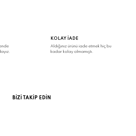
KOLAY İADE
kende
Aldığınız ürünü iade etmek hiç bu
dayız.
kadar kolay olmamıştı.
BİZİ TAKİP EDİN