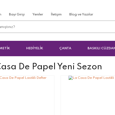
m
Bayi Girişi
Yeniler
İletişim
Blog ve Yazılar
METİK
HEDİYELİK
ÇANTA
BASKILI CÜZDA
Casa De Papel Yeni Sezon