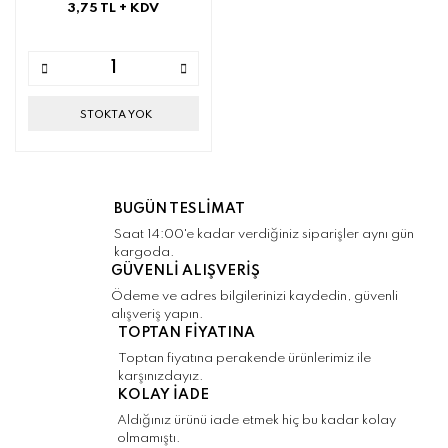
3,75 TL
+ KDV
STOKTA YOK
BUGÜN TESLİMAT
Saat 14:00'e kadar verdiğiniz siparişler aynı gün
kargoda.
GÜVENLİ ALIŞVERİŞ
Ödeme ve adres bilgilerinizi kaydedin, güvenli
alışveriş yapın.
TOPTAN FİYATINA
Toptan fiyatına perakende ürünlerimiz ile
karşınızdayız.
KOLAY İADE
Aldığınız ürünü iade etmek hiç bu kadar kolay
olmamıştı.