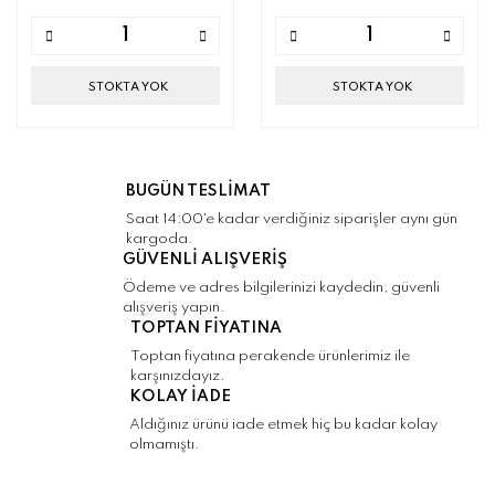
STOKTA YOK
STOKTA YOK
BUGÜN TESLİMAT
Saat 14:00'e kadar verdiğiniz siparişler aynı gün
kargoda.
GÜVENLİ ALIŞVERİŞ
Ödeme ve adres bilgilerinizi kaydedin, güvenli
alışveriş yapın.
TOPTAN FİYATINA
Toptan fiyatına perakende ürünlerimiz ile
karşınızdayız.
KOLAY İADE
Aldığınız ürünü iade etmek hiç bu kadar kolay
olmamıştı.