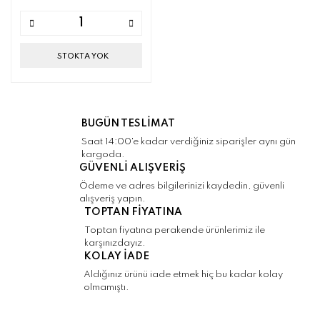
STOKTA YOK
BUGÜN TESLİMAT
Saat 14:00'e kadar verdiğiniz siparişler aynı gün
kargoda.
GÜVENLİ ALIŞVERİŞ
Ödeme ve adres bilgilerinizi kaydedin, güvenli
alışveriş yapın.
TOPTAN FİYATINA
Toptan fiyatına perakende ürünlerimiz ile
karşınızdayız.
KOLAY İADE
Aldığınız ürünü iade etmek hiç bu kadar kolay
olmamıştı.