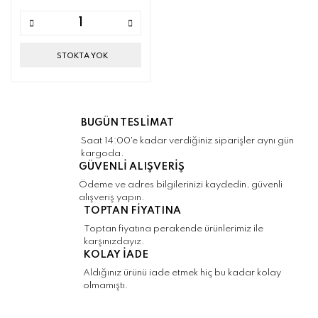
STOKTA YOK
BUGÜN TESLİMAT
Saat 14:00'e kadar verdiğiniz siparişler aynı gün
kargoda.
GÜVENLİ ALIŞVERİŞ
Ödeme ve adres bilgilerinizi kaydedin, güvenli
alışveriş yapın.
TOPTAN FİYATINA
Toptan fiyatına perakende ürünlerimiz ile
karşınızdayız.
KOLAY İADE
Aldığınız ürünü iade etmek hiç bu kadar kolay
olmamıştı.