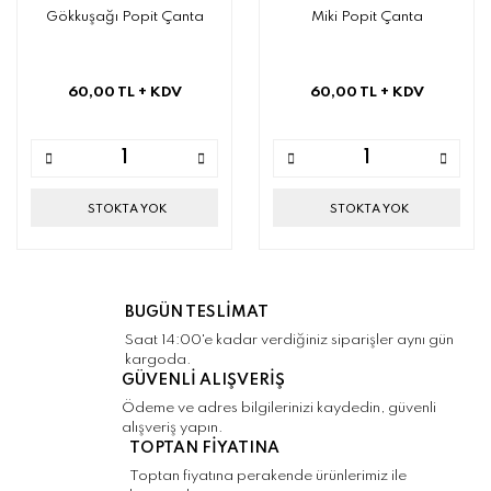
Gökkuşağı Popit Çanta
Miki Popit Çanta
60,00 TL
+ KDV
60,00 TL
+ KDV
STOKTA YOK
STOKTA YOK
BUGÜN TESLİMAT
Saat 14:00'e kadar verdiğiniz siparişler aynı gün
kargoda.
GÜVENLİ ALIŞVERİŞ
Ödeme ve adres bilgilerinizi kaydedin, güvenli
alışveriş yapın.
TOPTAN FİYATINA
Toptan fiyatına perakende ürünlerimiz ile