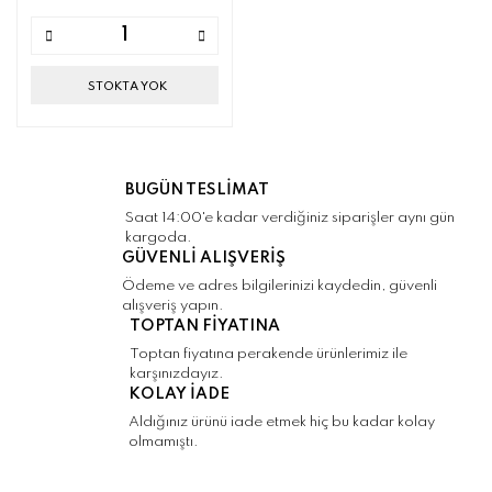
STOKTA YOK
BUGÜN TESLİMAT
Saat 14:00'e kadar verdiğiniz siparişler aynı gün
kargoda.
GÜVENLİ ALIŞVERİŞ
Ödeme ve adres bilgilerinizi kaydedin, güvenli
alışveriş yapın.
TOPTAN FİYATINA
Toptan fiyatına perakende ürünlerimiz ile
karşınızdayız.
KOLAY İADE
Aldığınız ürünü iade etmek hiç bu kadar kolay
olmamıştı.