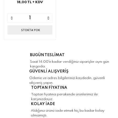
18,00 TL
+ KDV
STOKTA YOK
BUGÜN TESLİMAT
Saat 14:00'e kadar verdiğiniz siparişler aynı gün
kargoda.
GÜVENLİ ALIŞVERİŞ
Ödeme ve adres bilgilerinizi kaydedin, güvenli
alışveriş yapın.
TOPTAN FİYATINA
Toptan fiyatına perakende ürünlerimiz ile
karşınızdayız.
KOLAY İADE
Aldığınız ürünü iade etmek hiç bu kadar kolay
olmamıştı.