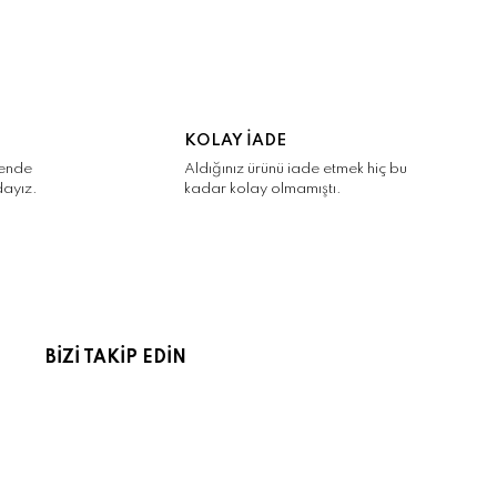
KOLAY İADE
kende
Aldığınız ürünü iade etmek hiç bu
dayız.
kadar kolay olmamıştı.
BİZİ TAKİP EDİN