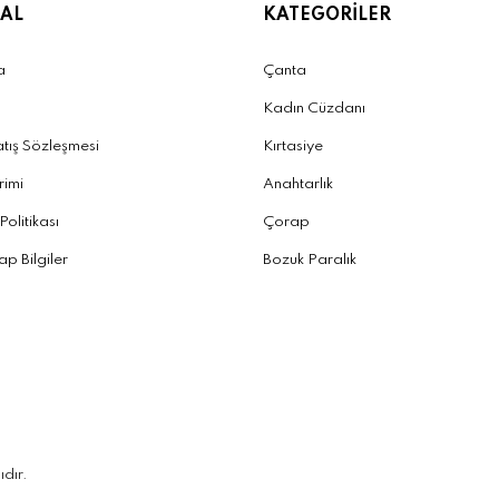
AL
KATEGORİLER
a
Çanta
Kadın Cüzdanı
atış Sözleşmesi
Kırtasiye
irimi
Anahtarlık
 Politikası
Çorap
p Bilgiler
Bozuk Paralık
ıdır.