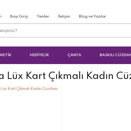
m
Bayi Girişi
Yeniler
İletişim
Blog ve Yazılar
METİK
HEDİYELİK
ÇANTA
BASKILI CÜZDA
a Lüx Kart Çıkmalı Kadın Cü