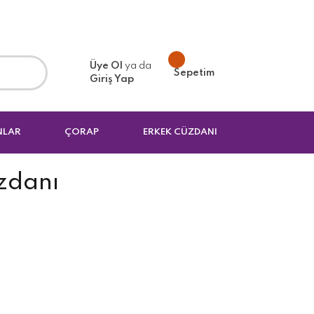
Üye Ol
ya da
Sepetim
Giriş Yap
NLAR
ÇORAP
ERKEK CÜZDANI
zdanı