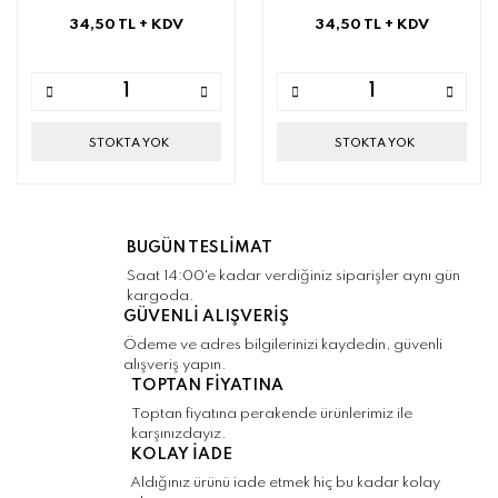
34,50 TL
+ KDV
34,50 TL
+ KDV
STOKTA YOK
STOKTA YOK
BUGÜN TESLİMAT
Saat 14:00'e kadar verdiğiniz siparişler aynı gün
kargoda.
GÜVENLİ ALIŞVERİŞ
Ödeme ve adres bilgilerinizi kaydedin, güvenli
alışveriş yapın.
TOPTAN FİYATINA
Toptan fiyatına perakende ürünlerimiz ile
karşınızdayız.
KOLAY İADE
Aldığınız ürünü iade etmek hiç bu kadar kolay