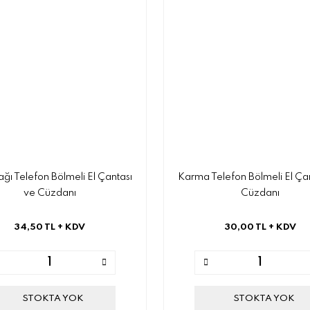
ğı Telefon Bölmeli El Çantası
Karma Telefon Bölmeli El Çan
ve Cüzdanı
Cüzdanı
34,50 TL
+ KDV
30,00 TL
+ KDV
STOKTA YOK
STOKTA YOK