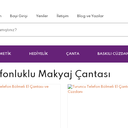
m
Bayi Girişi
Yeniler
İletişim
Blog ve Yazılar
METİK
HEDİYELİK
ÇANTA
BASKILI CÜZDA
fonluklu Makyaj Çantası