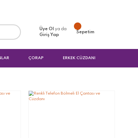
Üye Ol
ya da
Sepetim
Giriş Yap
NLAR
ÇORAP
ERKEK CÜZDANI