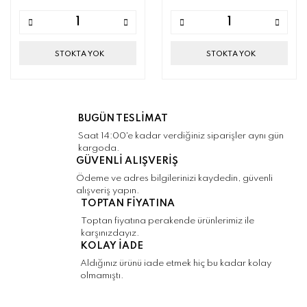
STOKTA YOK
STOKTA YOK
BUGÜN TESLİMAT
Saat 14:00'e kadar verdiğiniz siparişler aynı gün
kargoda.
GÜVENLİ ALIŞVERİŞ
Ödeme ve adres bilgilerinizi kaydedin, güvenli
alışveriş yapın.
TOPTAN FİYATINA
Toptan fiyatına perakende ürünlerimiz ile
karşınızdayız.
KOLAY İADE
Aldığınız ürünü iade etmek hiç bu kadar kolay
olmamıştı.