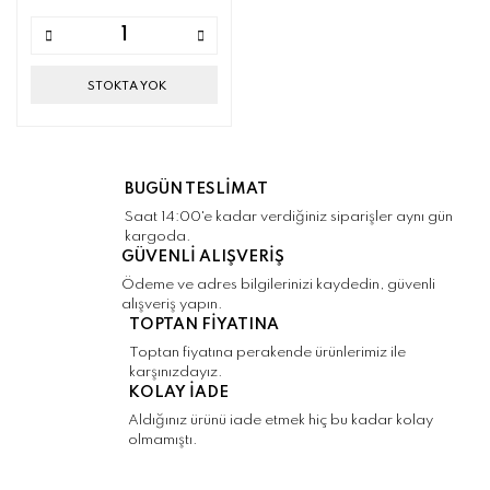
STOKTA YOK
BUGÜN TESLİMAT
Saat 14:00'e kadar verdiğiniz siparişler aynı gün
kargoda.
GÜVENLİ ALIŞVERİŞ
Ödeme ve adres bilgilerinizi kaydedin, güvenli
alışveriş yapın.
TOPTAN FİYATINA
Toptan fiyatına perakende ürünlerimiz ile
karşınızdayız.
KOLAY İADE
Aldığınız ürünü iade etmek hiç bu kadar kolay
olmamıştı.