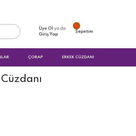
Üye Ol
ya da
Sepetim
Giriş Yap
NLAR
ÇORAP
ERKEK CÜZDANI
n Cüzdanı