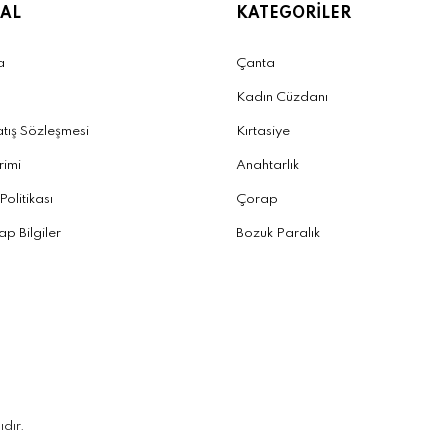
AL
KATEGORİLER
a
Çanta
Kadın Cüzdanı
atış Sözleşmesi
Kırtasiye
irimi
Anahtarlık
 Politikası
Çorap
p Bilgiler
Bozuk Paralık
ıdır.