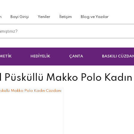
m
Bayi Girişi
Yeniler
İletişim
Blog ve Yazılar
METİK
HEDİYELİK
ÇANTA
BASKILI CÜZDA
l Püsküllü Makko Polo Kadı