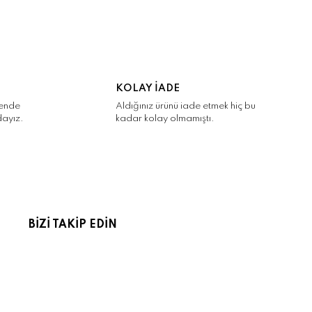
KOLAY İADE
kende
Aldığınız ürünü iade etmek hiç bu
dayız.
kadar kolay olmamıştı.
BİZİ TAKİP EDİN