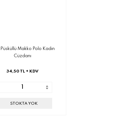
l Püsküllü Makko Polo Kadın
Cüzdanı
34,50 TL
+ KDV
STOKTA YOK