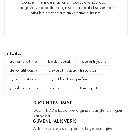
gönderimlerinde masrafları büyük oranda azaltır
mağaza ve depolama için vakumlu paket sayesinde
büyük bir oranda alan kazanabilirsiniz.
Bu ürünün fiyat bilgisi, resim, ürün
açıklamalarında ve diğer konularda yetersiz
Bu ürüne ilk yorumu siz yapın!
gördüğünüz noktaları öneri formunu kullanarak
tarafımıza iletebilirsiniz.
Görüş ve önerileriniz için teşekkür ederiz.
Etiketler :
Yorum Yaz
adventure time
baskılı yastık
desenli yastık
Ürün resmi kalitesiz, bozuk veya
dekoratif yastık
dekoratif yastık kılıfı toptan
görüntülenemiyor.
uygun fiyat yastık
yastık kılıfı uygun fiyat
Ürün açıklamasında eksik bilgiler bulunuyor.
yastık modelleri
yastıkcı
toptan sepeti
Ürün bilgilerinde hatalar bulunuyor.
Ürün fiyatı diğer sitelerden daha pahalı.
BUGÜN TESLİMAT
Bu ürüne benzer farklı alternatifler olmalı.
Saat 14:00'e kadar verdiğiniz siparişler aynı gün
kargoda.
GÜVENLİ ALIŞVERİŞ
Ödeme ve adres bilgilerinizi kaydedin, güvenli