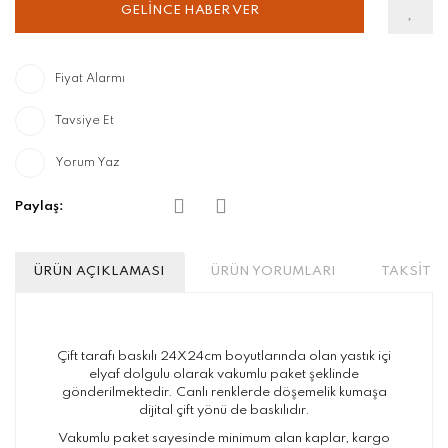
GELİNCE HABER VER
Fiyat Alarmı
Tavsiye Et
Yorum Yaz
Paylaş:
ÜRÜN AÇIKLAMASI
ÜRÜN YORUMLARI
TAKSİT S
Çift tarafı baskılı 24X24cm boyutlarında olan yastık içi
elyaf dolgulu olarak vakumlu paket şeklinde
gönderilmektedir. Canlı renklerde döşemelik kumaşa
dijital çift yönü de baskılıdır.
Vakumlu paket sayesinde minimum alan kaplar, kargo