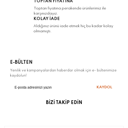
TOPTAN FİYATINA
Toptan fiyatına perakende ürünlerimiz ile
karşınızdayız.
KOLAY İADE
Aldığınız ürünü iade etmek hiç bu kadar kolay
olmamıştı.
E-BÜLTEN
Yenilik ve kampanyalardan haberdar olmak için e- bültenimize
kaydolun!
KAYDOL
BİZİ TAKİP EDİN