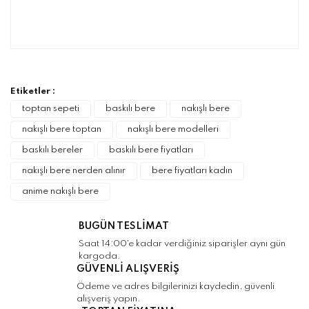
Bu ürünün fiyat bilgisi, resim, ürün
açıklamalarında ve diğer konularda yetersiz
Bu ürüne ilk yorumu siz yapın!
gördüğünüz noktaları öneri formunu kullanarak
tarafımıza iletebilirsiniz.
Görüş ve önerileriniz için teşekkür ederiz.
Etiketler :
Yorum Yaz
toptan sepeti
baskılı bere
nakışlı bere
Ürün resmi kalitesiz, bozuk veya
nakışlı bere toptan
nakışlı bere modelleri
görüntülenemiyor.
baskılı bereler
baskılı bere fiyatları
Ürün açıklamasında eksik bilgiler bulunuyor.
nakışlı bere nerden alınır
bere fiyatları kadın
Ürün bilgilerinde hatalar bulunuyor.
anime nakışlı bere
Ürün fiyatı diğer sitelerden daha pahalı.
Bu ürüne benzer farklı alternatifler olmalı.
BUGÜN TESLİMAT
Saat 14:00'e kadar verdiğiniz siparişler aynı gün
kargoda.
GÜVENLİ ALIŞVERİŞ
Ödeme ve adres bilgilerinizi kaydedin, güvenli
alışveriş yapın.
Gönder