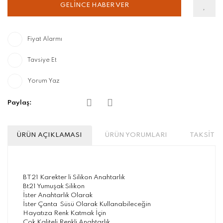
GELİNCE HABER VER
Fiyat Alarmı
Tavsiye Et
Yorum Yaz
Paylaş:
ÜRÜN AÇIKLAMASI
ÜRÜN YORUMLARI
TAKSİT S
BT21 Karekter li Silikon Anahtarlık
Bt21 Yumuşak Silikon
İster Anahtarlık Olarak
İster Çanta Süsü Olarak Kullanabileceğin
Hayatıza Renk Katmak İçin
Çok Kaliteli Renkli Anahtarlık