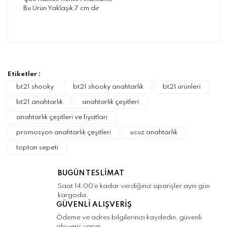
Bu Ürün Yaklaşık 7 cm dir
Bu ürünün fiyat bilgisi, resim, ürün
açıklamalarında ve diğer konularda yetersiz
Bu ürüne ilk yorumu siz yapın!
gördüğünüz noktaları öneri formunu kullanarak
tarafımıza iletebilirsiniz.
Görüş ve önerileriniz için teşekkür ederiz.
Etiketler :
Yorum Yaz
bt21 shooky
bt21 shooky anahtarlık
bt21 ürünleri
Ürün resmi kalitesiz, bozuk veya
bt21 anahtarlık
anahtarlık çeşitleri
görüntülenemiyor.
anahtarlık çeşitleri ve fiyatları
Ürün açıklamasında eksik bilgiler bulunuyor.
promosyon anahtarlık çeşitleri
ucuz anahtarlık
Ürün bilgilerinde hatalar bulunuyor.
toptan sepeti
Ürün fiyatı diğer sitelerden daha pahalı.
Bu ürüne benzer farklı alternatifler olmalı.
BUGÜN TESLİMAT
Saat 14:00'e kadar verdiğiniz siparişler aynı gün
kargoda.
GÜVENLİ ALIŞVERİŞ
Ödeme ve adres bilgilerinizi kaydedin, güvenli
alışveriş yapın.