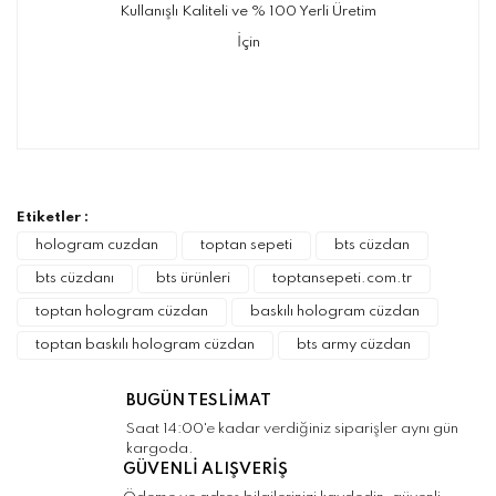
Kullanışlı Kaliteli ve % 100 Yerli Üretim
İçin
Bu ürünün fiyat bilgisi, resim, ürün
açıklamalarında ve diğer konularda yetersiz
Bu ürüne ilk yorumu siz yapın!
gördüğünüz noktaları öneri formunu kullanarak
tarafımıza iletebilirsiniz.
Görüş ve önerileriniz için teşekkür ederiz.
Etiketler :
Yorum Yaz
hologram cuzdan
toptan sepeti
bts cüzdan
Ürün resmi kalitesiz, bozuk veya
bts cüzdanı
bts ürünleri
toptansepeti.com.tr
görüntülenemiyor.
toptan hologram cüzdan
baskılı hologram cüzdan
Ürün açıklamasında eksik bilgiler bulunuyor.
toptan baskılı hologram cüzdan
bts army cüzdan
Ürün bilgilerinde hatalar bulunuyor.
Ürün fiyatı diğer sitelerden daha pahalı.
BUGÜN TESLİMAT
Bu ürüne benzer farklı alternatifler olmalı.
Saat 14:00'e kadar verdiğiniz siparişler aynı gün
kargoda.
GÜVENLİ ALIŞVERİŞ