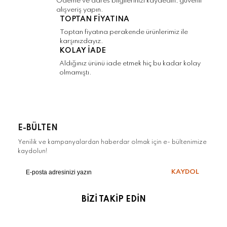
Ödeme ve adres bilgilerinizi kaydedin, güvenli
alışveriş yapın.
TOPTAN FİYATINA
Gönder
Toptan fiyatına perakende ürünlerimiz ile
karşınızdayız.
KOLAY İADE
Aldığınız ürünü iade etmek hiç bu kadar kolay
olmamıştı.
E-BÜLTEN
Yenilik ve kampanyalardan haberdar olmak için e- bültenimize
kaydolun!
KAYDOL
BİZİ TAKİP EDİN