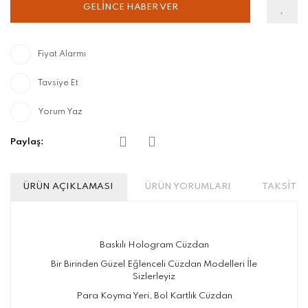
GELİNCE HABER VER
Fiyat Alarmı
Tavsiye Et
Yorum Yaz
Paylaş:
ÜRÜN AÇIKLAMASI
ÜRÜN YORUMLARI
TAKSİT S
Baskılı Hologram Cüzdan
Bir Birinden Güzel Eğlenceli Cüzdan Modelleri İle
Sizlerleyiz
Para Koyma Yeri, Bol Kartlık Cüzdan