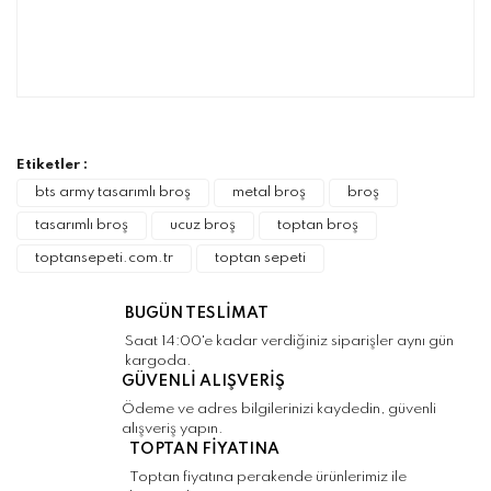
Bu ürünün fiyat bilgisi, resim, ürün
açıklamalarında ve diğer konularda yetersiz
Bu ürüne ilk yorumu siz yapın!
gördüğünüz noktaları öneri formunu kullanarak
tarafımıza iletebilirsiniz.
Görüş ve önerileriniz için teşekkür ederiz.
Etiketler :
Yorum Yaz
bts army tasarımlı broş
metal broş
broş
Ürün resmi kalitesiz, bozuk veya
tasarımlı broş
ucuz broş
toptan broş
görüntülenemiyor.
toptansepeti.com.tr
toptan sepeti
Ürün açıklamasında eksik bilgiler bulunuyor.
Ürün bilgilerinde hatalar bulunuyor.
BUGÜN TESLİMAT
Ürün fiyatı diğer sitelerden daha pahalı.
Saat 14:00'e kadar verdiğiniz siparişler aynı gün
Bu ürüne benzer farklı alternatifler olmalı.
kargoda.
GÜVENLİ ALIŞVERİŞ
Ödeme ve adres bilgilerinizi kaydedin, güvenli
alışveriş yapın.
TOPTAN FİYATINA
Toptan fiyatına perakende ürünlerimiz ile