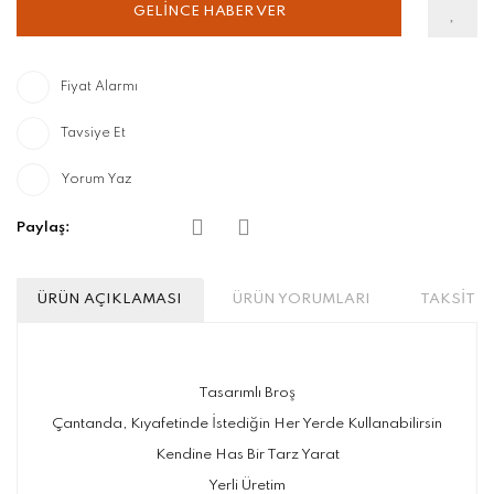
GELİNCE HABER VER
Fiyat Alarmı
Tavsiye Et
Yorum Yaz
Paylaş:
ÜRÜN AÇIKLAMASI
ÜRÜN YORUMLARI
TAKSİT S
Tasarımlı Broş
Çantanda, Kıyafetinde İstediğin Her Yerde Kullanabilirsin
Kendine Has Bir Tarz Yarat
Yerli Üretim