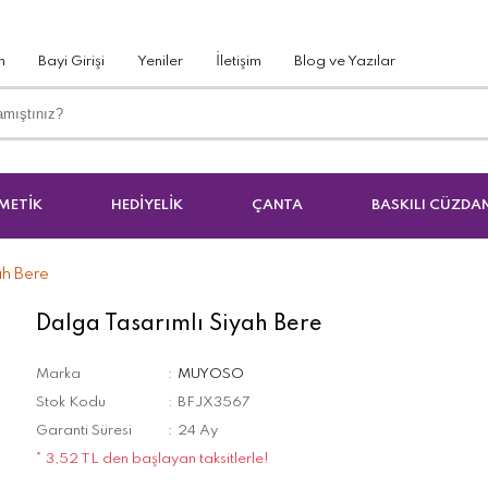
m
Bayi Girişi
Yeniler
İletişim
Blog ve Yazılar
METİK
HEDİYELİK
ÇANTA
BASKILI CÜZDA
ah Bere
Dalga Tasarımlı Siyah Bere
Marka
MUYOSO
Stok Kodu
BFJX3567
Garanti Süresi
24 Ay
* 3,52 TL den başlayan taksitlerle!