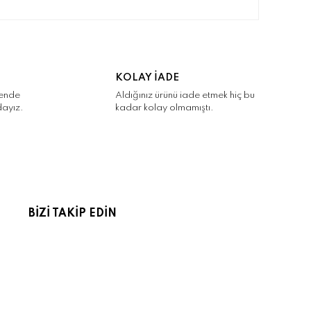
narak tarafımıza iletebilirsiniz.
KOLAY İADE
kende
Aldığınız ürünü iade etmek hiç bu
dayız.
kadar kolay olmamıştı.
BİZİ TAKİP EDİN