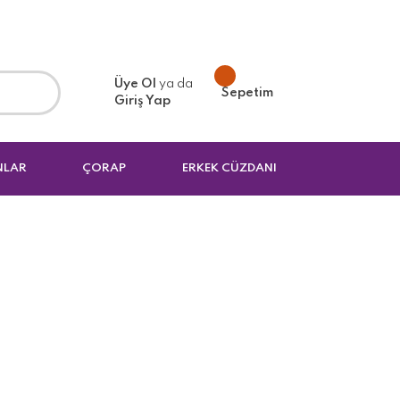
Üye Ol
ya da
Sepetim
Giriş Yap
NLAR
ÇORAP
ERKEK CÜZDANI