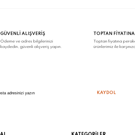
a ve diğer konularda yetersiz gördüğünüz noktaları öneri formunu kulla
Bu ürüne ilk yorumu siz yapın!
r.
Yorum Yaz
GÜVENLİ ALIŞVERİŞ
TOPTAN FİYATINA
Ödeme ve adres bilgilerinizi
Toptan fiyatına pera
kaydedin, güvenli alışveriş yapın.
ürünlerimiz ile karşınız
KAYDOL
Gönder
AL
KATEGORİLER