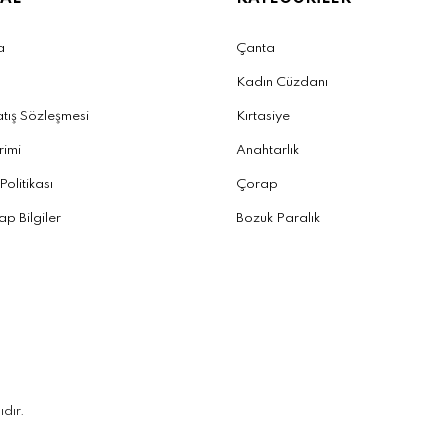
a
Çanta
Kadın Cüzdanı
atış Sözleşmesi
Kırtasiye
irimi
Anahtarlık
 Politikası
Çorap
p Bilgiler
Bozuk Paralık
ıdır.