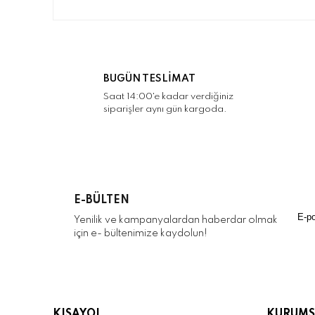
Bu ürünün fiyat bilgisi, resim, ürün açıklamalarınd
Görüş ve önerileriniz için teşekkür ederiz.
Ürün resmi kalitesiz, bozuk veya görüntülenemiyo
Ürün açıklamasında eksik bilgiler bulunuyor.
BUGÜN TESLİMAT
Ürün bilgilerinde hatalar bulunuyor.
Saat 14:00'e kadar verdiğiniz
siparişler aynı gün kargoda.
Ürün fiyatı diğer sitelerden daha pahalı.
Bu ürüne benzer farklı alternatifler olmalı.
E-BÜLTEN
Yenilik ve kampanyalardan haberdar olmak
için e- bültenimize kaydolun!
KISAYOL
KURUMS