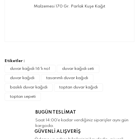
Malzemesi 170 Gr. Parlak Kuşe Kağıt
Bu ürünün fiyat bilgisi, resim, ürün
açıklamalarında ve diğer konularda yetersiz
Bu ürüne ilk yorumu siz yapın!
gördüğünüz noktaları öneri formunu kullanarak
tarafımıza iletebilirsiniz.
Görüş ve önerileriniz için teşekkür ederiz.
Etiketler :
Yorum Yaz
duvar kağıdı 16'lı no1
duvar kağıdı seti
Ürün resmi kalitesiz, bozuk veya
duvar kağıdı
tasarımlı duvar kağıdı
görüntülenemiyor.
baskılı duvar kağıdı
toptan duvar kağıdı
Ürün açıklamasında eksik bilgiler bulunuyor.
toptan sepeti
Ürün bilgilerinde hatalar bulunuyor.
Ürün fiyatı diğer sitelerden daha pahalı.
BUGÜN TESLİMAT
Bu ürüne benzer farklı alternatifler olmalı.
Saat 14:00'e kadar verdiğiniz siparişler aynı gün
kargoda.
GÜVENLİ ALIŞVERİŞ