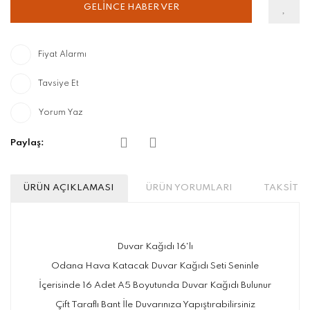
GELİNCE HABER VER
Fiyat Alarmı
Tavsiye Et
Yorum Yaz
Paylaş:
ÜRÜN AÇIKLAMASI
ÜRÜN YORUMLARI
TAKSİT S
Duvar Kağıdı 16'lı
Odana Hava Katacak Duvar Kağıdı Seti Seninle
İçerisinde 16 Adet A5 Boyutunda Duvar Kağıdı Bulunur
Çift Taraflı Bant İle Duvarınıza Yapıştırabilirsiniz