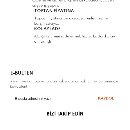
Ödeme ve adres bilgilerinizi kaydedin, güvenli
alışveriş yapın.
TOPTAN FİYATINA
Gönder
Toptan fiyatına perakende ürünlerimiz ile
karşınızdayız.
KOLAY İADE
Aldığınız ürünü iade etmek hiç bu kadar kolay
olmamıştı.
E-BÜLTEN
Yenilik ve kampanyalardan haberdar olmak için e- bültenimize
kaydolun!
KAYDOL
BİZİ TAKİP EDİN