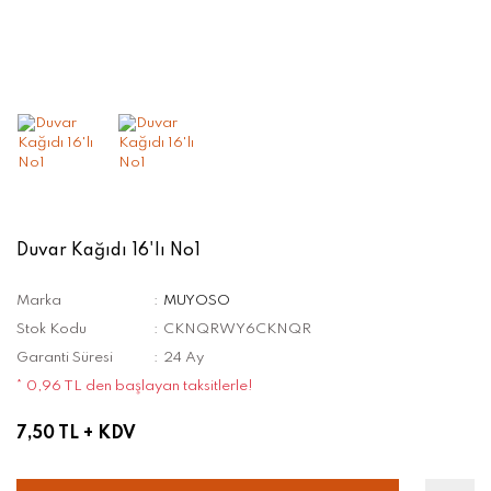
Duvar Kağıdı 16'lı No1
Marka
MUYOSO
Stok Kodu
CKNQRWY6CKNQR
Garanti Süresi
24 Ay
* 0,96 TL den başlayan taksitlerle!
7,50 TL
+ KDV