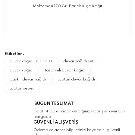
Malzemesi 170 Gr. Parlak Kuşe Kağıt
Bu ürünün fiyat bilgisi, resim, ürün
açıklamalarında ve diğer konularda yetersiz
Bu ürüne ilk yorumu siz yapın!
gördüğünüz noktaları öneri formunu kullanarak
tarafımıza iletebilirsiniz.
Görüş ve önerileriniz için teşekkür ederiz.
Etiketler :
Yorum Yaz
duvar kağıdı 16'lı no10
duvar kağıdı seti
Ürün resmi kalitesiz, bozuk veya
duvar kağıdı
tasarımlı duvar kağıdı
görüntülenemiyor.
baskılı duvar kağıdı
toptan duvar kağıdı
Ürün açıklamasında eksik bilgiler bulunuyor.
toptan sepeti
Ürün bilgilerinde hatalar bulunuyor.
Ürün fiyatı diğer sitelerden daha pahalı.
BUGÜN TESLİMAT
Bu ürüne benzer farklı alternatifler olmalı.
Saat 14:00'e kadar verdiğiniz siparişler aynı gün
kargoda.
GÜVENLİ ALIŞVERİŞ
Ödeme ve adres bilgilerinizi kaydedin, güvenli