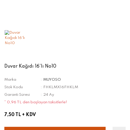
Duvar Kağıdı 16'lı No10
Marka
MUYOSO
Stok Kodu
FHKLMX16FHKLM
Garanti Süresi
24 Ay
* 0,96 TL den başlayan taksitlerle!
7,50 TL
+ KDV