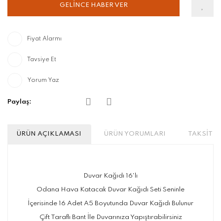
GELİNCE HABER VER
Fiyat Alarmı
Tavsiye Et
Yorum Yaz
Paylaş:
ÜRÜN AÇIKLAMASI
ÜRÜN YORUMLARI
TAKSİT S
Duvar Kağıdı 16'lı
Odana Hava Katacak Duvar Kağıdı Seti Seninle
İçerisinde 16 Adet A5 Boyutunda Duvar Kağıdı Bulunur
Çift Taraflı Bant İle Duvarınıza Yapıştırabilirsiniz