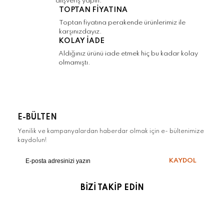
alışveriş yapın.
TOPTAN FİYATINA
Gönder
Toptan fiyatına perakende ürünlerimiz ile
karşınızdayız.
KOLAY İADE
Aldığınız ürünü iade etmek hiç bu kadar kolay
olmamıştı.
E-BÜLTEN
Yenilik ve kampanyalardan haberdar olmak için e- bültenimize
kaydolun!
KAYDOL
BİZİ TAKİP EDİN