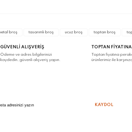
a ve diğer konularda yetersiz gördüğünüz noktaları öneri formunu kulla
Bu ürüne ilk yorumu siz yapın!
r.
etal broş
tasarımlı broş
ucuz broş
toptan broş
to
Yorum Yaz
GÜVENLİ ALIŞVERİŞ
TOPTAN FİYATINA
Ödeme ve adres bilgilerinizi
Toptan fiyatına pera
kaydedin, güvenli alışveriş yapın.
ürünlerimiz ile karşınız
Gönder
KAYDOL