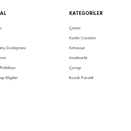
AL
KATEGORİLER
a
Çanta
Kadın Cüzdanı
atış Sözleşmesi
Kırtasiye
irimi
Anahtarlık
 Politikası
Çorap
p Bilgiler
Bozuk Paralık