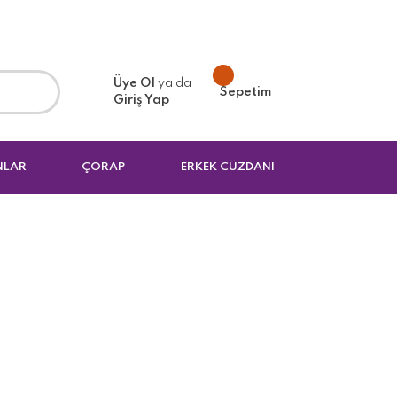
Üye Ol
ya da
Sepetim
Giriş Yap
NLAR
ÇORAP
ERKEK CÜZDANI