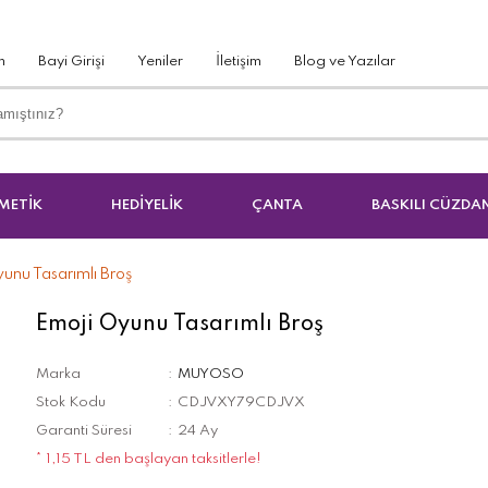
m
Bayi Girişi
Yeniler
İletişim
Blog ve Yazılar
METİK
HEDİYELİK
ÇANTA
BASKILI CÜZDA
unu Tasarımlı Broş
Emoji Oyunu Tasarımlı Broş
Marka
MUYOSO
Stok Kodu
CDJVXY79CDJVX
Garanti Süresi
24 Ay
* 1,15 TL den başlayan taksitlerle!