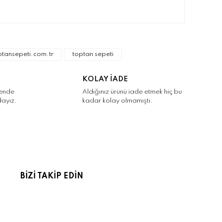
narak tarafımıza iletebilirsiniz.
ptansepeti.com.tr
toptan sepeti
KOLAY İADE
kende
Aldığınız ürünü iade etmek hiç bu
dayız.
kadar kolay olmamıştı.
BİZİ TAKİP EDİN