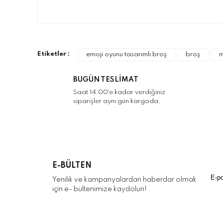
Bu ürünün fiyat bilgisi, resim, ürün açıklamalarınd
Görüş ve önerileriniz için teşekkür ederiz.
Ürün resmi kalitesiz, bozuk veya görüntülenemiyo
Etiketler :
emoji oyunu tasarımlı broş
broş
m
Ürün açıklamasında eksik bilgiler bulunuyor.
Ürün bilgilerinde hatalar bulunuyor.
BUGÜN TESLİMAT
Ürün fiyatı diğer sitelerden daha pahalı.
Saat 14:00'e kadar verdiğiniz
siparişler aynı gün kargoda.
Bu ürüne benzer farklı alternatifler olmalı.
E-BÜLTEN
Yenilik ve kampanyalardan haberdar olmak
için e- bültenimize kaydolun!