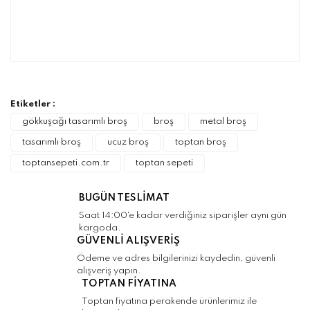
Bu ürünün fiyat bilgisi, resim, ürün
açıklamalarında ve diğer konularda yetersiz
Bu ürüne ilk yorumu siz yapın!
gördüğünüz noktaları öneri formunu kullanarak
tarafımıza iletebilirsiniz.
Görüş ve önerileriniz için teşekkür ederiz.
Etiketler :
Yorum Yaz
gökkuşağı tasarımlı broş
broş
metal broş
Ürün resmi kalitesiz, bozuk veya
tasarımlı broş
ucuz broş
toptan broş
görüntülenemiyor.
toptansepeti.com.tr
toptan sepeti
Ürün açıklamasında eksik bilgiler bulunuyor.
Ürün bilgilerinde hatalar bulunuyor.
BUGÜN TESLİMAT
Ürün fiyatı diğer sitelerden daha pahalı.
Saat 14:00'e kadar verdiğiniz siparişler aynı gün
Bu ürüne benzer farklı alternatifler olmalı.
kargoda.
GÜVENLİ ALIŞVERİŞ
Ödeme ve adres bilgilerinizi kaydedin, güvenli
alışveriş yapın.
TOPTAN FİYATINA
Toptan fiyatına perakende ürünlerimiz ile