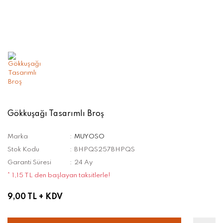
Gökkuşağı Tasarımlı Broş
Marka
MUYOSO
Stok Kodu
BHPQS257BHPQS
Garanti Süresi
24 Ay
* 1,15 TL den başlayan taksitlerle!
9,00 TL
+ KDV