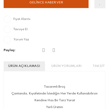
GELİNCE HABER VER
Fiyat Alarmı
Tavsiye Et
Yorum Yaz
Paylaş:
ÜRÜN AÇIKLAMASI
ÜRÜN YORUMLARI
TAKSİT S
Tasarımlı Broş
Çantanda, Kıyafetinde İstediğin Her Yerde Kullanabilirsin
Kendine Has Bir Tarz Yarat
Yerli Üretim