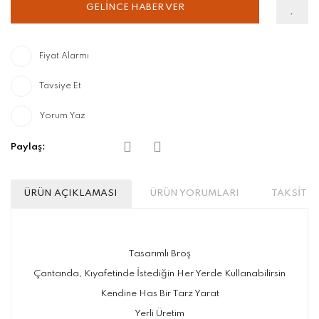
GELİNCE HABER VER
Fiyat Alarmı
Tavsiye Et
Yorum Yaz
Paylaş:
ÜRÜN AÇIKLAMASI
ÜRÜN YORUMLARI
TAKSİT S
Tasarımlı Broş
Çantanda, Kıyafetinde İstediğin Her Yerde Kullanabilirsin
Kendine Has Bir Tarz Yarat
Yerli Üretim