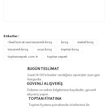
Bu ürünün fiyat bilgisi, resim, ürün
açıklamalarında ve diğer konularda yetersiz
Bu ürüne ilk yorumu siz yapın!
gördüğünüz noktaları öneri formunu kullanarak
tarafımıza iletebilirsiniz.
Görüş ve önerileriniz için teşekkür ederiz.
Etiketler :
Yorum Yaz
i feel lost at sea tasarımlı broş
broş
metal broş
Ürün resmi kalitesiz, bozuk veya
tasarımlı broş
ucuz broş
toptan broş
görüntülenemiyor.
toptansepeti.com.tr
toptan sepeti
Ürün açıklamasında eksik bilgiler bulunuyor.
Ürün bilgilerinde hatalar bulunuyor.
BUGÜN TESLİMAT
Ürün fiyatı diğer sitelerden daha pahalı.
Saat 14:00'e kadar verdiğiniz siparişler aynı gün
Bu ürüne benzer farklı alternatifler olmalı.
kargoda.
GÜVENLİ ALIŞVERİŞ
Ödeme ve adres bilgilerinizi kaydedin, güvenli
alışveriş yapın.
TOPTAN FİYATINA
Toptan fiyatına perakende ürünlerimiz ile