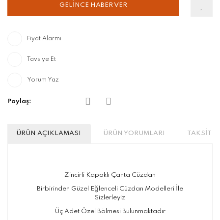
GELİNCE HABER VER
Fiyat Alarmı
Tavsiye Et
Yorum Yaz
Paylaş:
ÜRÜN AÇIKLAMASI
ÜRÜN YORUMLARI
TAKSİT S
Zincirli Kapaklı Çanta Cüzdan
Birbirinden Güzel Eğlenceli Cüzdan Modelleri İle
Sizlerleyiz
Üç Adet Özel Bölmesi Bulunmaktadır