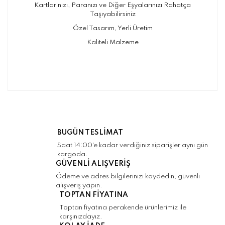
Kartlarınızı, Paranızı ve Diğer Eşyalarınızı Rahatça
Taşıyabilirsiniz
Özel Tasarım, Yerli Üretim
Kaliteli Malzeme
Bu ürünün fiyat bilgisi, resim, ürün
açıklamalarında ve diğer konularda yetersiz
Bu ürüne ilk yorumu siz yapın!
gördüğünüz noktaları öneri formunu kullanarak
tarafımıza iletebilirsiniz.
Görüş ve önerileriniz için teşekkür ederiz.
Yorum Yaz
BUGÜN TESLİMAT
Ürün resmi kalitesiz, bozuk veya
Saat 14:00'e kadar verdiğiniz siparişler aynı gün
görüntülenemiyor.
kargoda.
GÜVENLİ ALIŞVERİŞ
Ürün açıklamasında eksik bilgiler bulunuyor.
Ödeme ve adres bilgilerinizi kaydedin, güvenli
Ürün bilgilerinde hatalar bulunuyor.
alışveriş yapın.
TOPTAN FİYATINA
Ürün fiyatı diğer sitelerden daha pahalı.
Toptan fiyatına perakende ürünlerimiz ile
Bu ürüne benzer farklı alternatifler olmalı.
karşınızdayız.