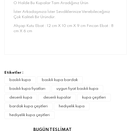
O Halde Bu Kupalar Tam Aradığınız Ürün
İster Arkadaşınıza İster Sevdiklerinize Verebileceğiniz
Çok Kaliteli Bir Üründür.
Ahşap Kutu Ebat : 12 cm X 10 cm X 9 cm Fincan Ebat : 8
cm X 6 cm
Bu ürünün fiyat bilgisi, resim, ürün
açıklamalarında ve diğer konularda yetersiz
Bu ürüne ilk yorumu siz yapın!
gördüğünüz noktaları öneri formunu kullanarak
tarafımıza iletebilirsiniz.
Görüş ve önerileriniz için teşekkür ederiz.
Etiketler :
Yorum Yaz
baskılı kupa
baskılı kupa bardak
Ürün resmi kalitesiz, bozuk veya
baskılı kupa fiyatları
uygun fiyat baskılı kupa
görüntülenemiyor.
desenli kupa
desenli kupalar
kupa çeşitleri
Ürün açıklamasında eksik bilgiler bulunuyor.
bardak kupa çeşitleri
hediyelik kupa
Ürün bilgilerinde hatalar bulunuyor.
hediyelik kupa çeşitleri
Ürün fiyatı diğer sitelerden daha pahalı.
Bu ürüne benzer farklı alternatifler olmalı.
BUGÜN TESLİMAT