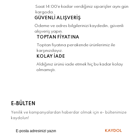
Saat 14:00'e kadar verdiğiniz siparişler aynı gün
kargoda.
GÜVENLİ ALIŞVERİŞ
Ödeme ve adres bilgilerinizi kaydedin, güvenli
alışveriş yapın.
Gönder
TOPTAN FİYATINA
Toptan fiyatına perakende ürünlerimiz ile
karşınızdayız.
KOLAY İADE
Aldığınız ürünü iade etmek hiç bu kadar kolay
olmamıştı.
E-BÜLTEN
Yenilik ve kampanyalardan haberdar olmak için e- bültenimize
kaydolun!
KAYDOL