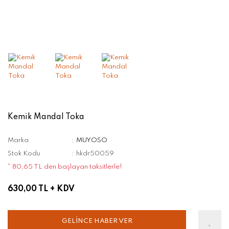
Kemik Mandal Toka
Marka
MUYOSO
Stok Kodu
hkdr50059
* 80,65 TL den başlayan taksitlerle!
630,00 TL
+ KDV
GELİNCE HABER VER