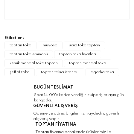
Bu ürünün fiyat bilgisi, resim, ürün
açıklamalarında ve diğer konularda yetersiz
Bu ürüne ilk yorumu siz yapın!
gördüğünüz noktaları öneri formunu kullanarak
tarafımıza iletebilirsiniz.
Görüş ve önerileriniz için teşekkür ederiz.
Etiketler :
Yorum Yaz
toptan toka
muyoso
ucuz toka toptan
Ürün resmi kalitesiz, bozuk veya
toptan toka eminönü
toptan toka fiyatları
görüntülenemiyor.
kemik mandal toka toptan
toptan mandal toka
Ürün açıklamasında eksik bilgiler bulunuyor.
şeffaf toka
toptan takıcı istanbul
agatha toka
Ürün bilgilerinde hatalar bulunuyor.
Ürün fiyatı diğer sitelerden daha pahalı.
BUGÜN TESLİMAT
Bu ürüne benzer farklı alternatifler olmalı.
Saat 14:00'e kadar verdiğiniz siparişler aynı gün
kargoda.
GÜVENLİ ALIŞVERİŞ
Ödeme ve adres bilgilerinizi kaydedin, güvenli
alışveriş yapın.
TOPTAN FİYATINA
Gönder
Toptan fiyatına perakende ürünlerimiz ile