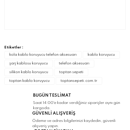
Bu ürünün fiyat bilgisi, resim, ürün
açıklamalarında ve diğer konularda yetersiz
Bu ürüne ilk yorumu siz yapın!
gördüğünüz noktaları öneri formunu kullanarak
tarafımıza iletebilirsiniz.
Görüş ve önerileriniz için teşekkür ederiz.
Etiketler :
Yorum Yaz
kola kablo koruyucu telefon aksesuarı
kablo koruyucu
Ürün resmi kalitesiz, bozuk veya
şarj kablosu koruyucu
telefon aksesuarı
görüntülenemiyor.
silikon kablo koruyucu
toptan sepeti
Ürün açıklamasında eksik bilgiler bulunuyor.
toptan kablo koruyucu
toptansepeti.com.tr
Ürün bilgilerinde hatalar bulunuyor.
Ürün fiyatı diğer sitelerden daha pahalı.
BUGÜN TESLİMAT
Bu ürüne benzer farklı alternatifler olmalı.
Saat 14:00'e kadar verdiğiniz siparişler aynı gün
kargoda.
GÜVENLİ ALIŞVERİŞ
Ödeme ve adres bilgilerinizi kaydedin, güvenli
alışveriş yapın.