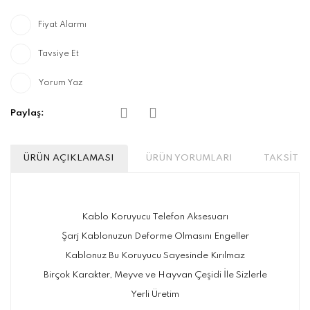
Fiyat Alarmı
Tavsiye Et
Yorum Yaz
Paylaş:
ÜRÜN AÇIKLAMASI
ÜRÜN YORUMLARI
TAKSİT S
Kablo Koruyucu Telefon Aksesuarı
Şarj Kablonuzun Deforme Olmasını Engeller
Kablonuz Bu Koruyucu Sayesinde Kırılmaz
Birçok Karakter, Meyve ve Hayvan Çeşidi İle Sizlerle
Yerli Üretim