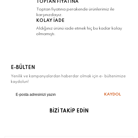
TOPTAN FİYATINA
Gönder
Toptan fiyatına perakende ürünlerimiz ile
karşınızdayız.
KOLAY İADE
Aldığınız ürünü iade etmek hiç bu kadar kolay
olmamıştı.
E-BÜLTEN
Yenilik ve kampanyalardan haberdar olmak için e- bültenimize
kaydolun!
KAYDOL
BİZİ TAKİP EDİN