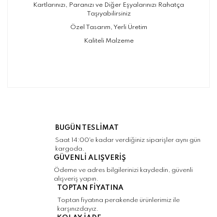
Kartlarınızı, Paranızı ve Diğer Eşyalarınızı Rahatça
Taşıyabilirsiniz
Özel Tasarım, Yerli Üretim
Kaliteli Malzeme
Bu ürünün fiyat bilgisi, resim, ürün
açıklamalarında ve diğer konularda yetersiz
Bu ürüne ilk yorumu siz yapın!
gördüğünüz noktaları öneri formunu kullanarak
tarafımıza iletebilirsiniz.
Görüş ve önerileriniz için teşekkür ederiz.
Yorum Yaz
BUGÜN TESLİMAT
Ürün resmi kalitesiz, bozuk veya
Saat 14:00'e kadar verdiğiniz siparişler aynı gün
görüntülenemiyor.
kargoda.
GÜVENLİ ALIŞVERİŞ
Ürün açıklamasında eksik bilgiler bulunuyor.
Ödeme ve adres bilgilerinizi kaydedin, güvenli
Ürün bilgilerinde hatalar bulunuyor.
alışveriş yapın.
TOPTAN FİYATINA
Ürün fiyatı diğer sitelerden daha pahalı.
Toptan fiyatına perakende ürünlerimiz ile
Bu ürüne benzer farklı alternatifler olmalı.
karşınızdayız.