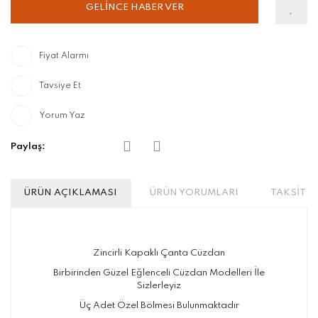
GELİNCE HABER VER
Fiyat Alarmı
Tavsiye Et
Yorum Yaz
Paylaş:
ÜRÜN AÇIKLAMASI
ÜRÜN YORUMLARI
TAKSİT S
Zincirli Kapaklı Çanta Cüzdan
Birbirinden Güzel Eğlenceli Cüzdan Modelleri İle
Sizlerleyiz
Üç Adet Özel Bölmesi Bulunmaktadır