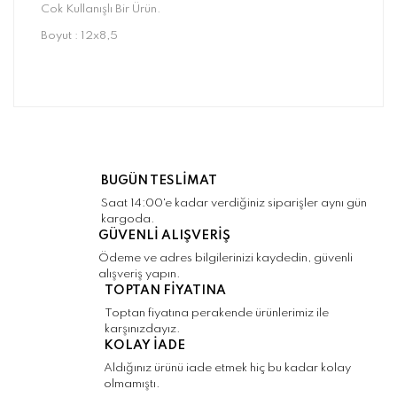
Cok Kullanışlı Bir Ürün.
Boyut : 12x8,5
Bu ürünün fiyat bilgisi, resim, ürün
açıklamalarında ve diğer konularda yetersiz
Bu ürüne ilk yorumu siz yapın!
gördüğünüz noktaları öneri formunu kullanarak
tarafımıza iletebilirsiniz.
Görüş ve önerileriniz için teşekkür ederiz.
Yorum Yaz
BUGÜN TESLİMAT
Ürün resmi kalitesiz, bozuk veya
Saat 14:00'e kadar verdiğiniz siparişler aynı gün
görüntülenemiyor.
kargoda.
GÜVENLİ ALIŞVERİŞ
Ürün açıklamasında eksik bilgiler bulunuyor.
Ödeme ve adres bilgilerinizi kaydedin, güvenli
Ürün bilgilerinde hatalar bulunuyor.
alışveriş yapın.
TOPTAN FİYATINA
Ürün fiyatı diğer sitelerden daha pahalı.
Toptan fiyatına perakende ürünlerimiz ile
Bu ürüne benzer farklı alternatifler olmalı.
karşınızdayız.
KOLAY İADE
Aldığınız ürünü iade etmek hiç bu kadar kolay
olmamıştı.