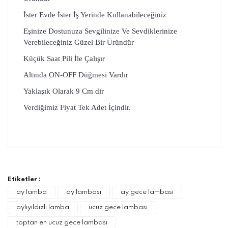
İster Evde İster İş Yerinde Kullanabileceğiniz
Eşinize Dostunuza Sevgilinize Ve Sevdiklerinize
Verebileceğiniz Güzel Bir Üründür
Küçük Saat Pili İle Çalışır
Altında ON-OFF Düğmesi Vardır
Yaklaşık Olarak 9 Cm dir
Verdiğimiz Fiyat Tek Adet İçindir.
Bu ürünün fiyat bilgisi, resim, ürün
açıklamalarında ve diğer konularda yetersiz
Bu ürüne ilk yorumu siz yapın!
gördüğünüz noktaları öneri formunu kullanarak
tarafımıza iletebilirsiniz.
Görüş ve önerileriniz için teşekkür ederiz.
Etiketler :
Yorum Yaz
ay lamba
ay lambası
ay gece lambası
Ürün resmi kalitesiz, bozuk veya
aylıyıldızlı lamba
ucuz gece lambası
görüntülenemiyor.
toptan en ucuz gece lambası
Ürün açıklamasında eksik bilgiler bulunuyor.