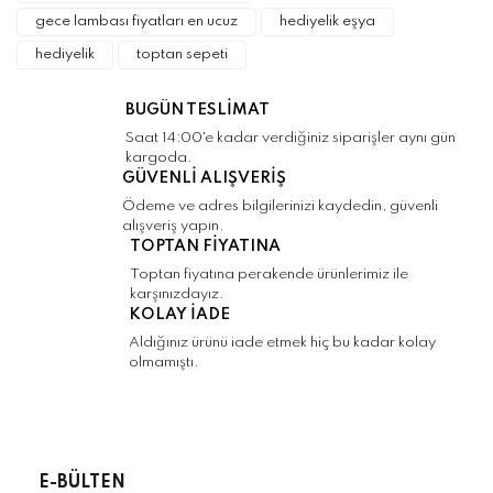
gece lambası fiyatları en ucuz
hediyelik eşya
Ürün bilgilerinde hatalar bulunuyor.
hediyelik
toptan sepeti
Ürün fiyatı diğer sitelerden daha pahalı.
Bu ürüne benzer farklı alternatifler olmalı.
BUGÜN TESLİMAT
Saat 14:00'e kadar verdiğiniz siparişler aynı gün
kargoda.
GÜVENLİ ALIŞVERİŞ
Ödeme ve adres bilgilerinizi kaydedin, güvenli
alışveriş yapın.
Gönder
TOPTAN FİYATINA
Toptan fiyatına perakende ürünlerimiz ile
karşınızdayız.
KOLAY İADE
Aldığınız ürünü iade etmek hiç bu kadar kolay
olmamıştı.
E-BÜLTEN