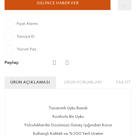
GELİNCE HABER VER
Fiyat Alarmı
Tavsiye Et
Yorum Yaz
Paylaş:
ÜRÜN AÇIKLAMASI
ÜRÜN YORUMLARI
TAKSİT S
Tasarımlı Uyku Bandı
Konforlu Bir Uyku
Yolculuklarda Gözünüzü Güneş Işığından Korur
Kullanışlı Kaliteli ve % 100 Yerli Üretim