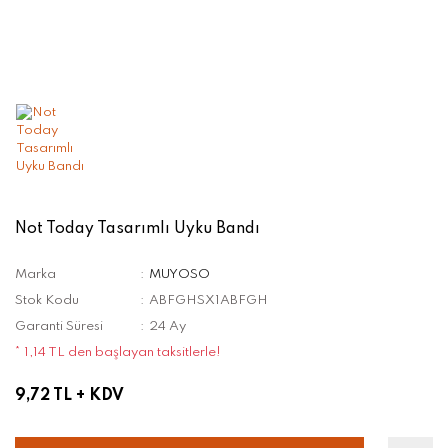
Not Today Tasarımlı Uyku Bandı
Marka
MUYOSO
Stok Kodu
ABFGHSX1ABFGH
Garanti Süresi
24 Ay
* 1,14 TL den başlayan taksitlerle!
9,72 TL
+ KDV