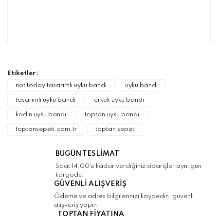
Bu ürünün fiyat bilgisi, resim, ürün
açıklamalarında ve diğer konularda yetersiz
Bu ürüne ilk yorumu siz yapın!
gördüğünüz noktaları öneri formunu kullanarak
tarafımıza iletebilirsiniz.
Görüş ve önerileriniz için teşekkür ederiz.
Etiketler :
Yorum Yaz
not today tasarımlı uyku bandı
uyku bandı
Ürün resmi kalitesiz, bozuk veya
tasarımlı uyku bandı
erkek uyku bandı
görüntülenemiyor.
kadın uyku bandı
toptan uyku bandı
Ürün açıklamasında eksik bilgiler bulunuyor.
toptansepeti.com.tr
toptan sepeti
Ürün bilgilerinde hatalar bulunuyor.
Ürün fiyatı diğer sitelerden daha pahalı.
BUGÜN TESLİMAT
Bu ürüne benzer farklı alternatifler olmalı.
Saat 14:00'e kadar verdiğiniz siparişler aynı gün
kargoda.
GÜVENLİ ALIŞVERİŞ
Ödeme ve adres bilgilerinizi kaydedin, güvenli
alışveriş yapın.
TOPTAN FİYATINA