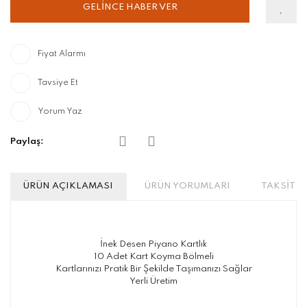
GELİNCE HABER VER
Fiyat Alarmı
Tavsiye Et
Yorum Yaz
Paylaş:
ÜRÜN AÇIKLAMASI
ÜRÜN YORUMLARI
TAKSİT S
İnek Desen Piyano Kartlık
10 Adet Kart Koyma Bölmeli
Kartlarınızı Pratik Bir Şekilde Taşımanızı Sağlar
Yerli Üretim