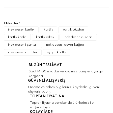
Bu ürünün fiyat bilgisi, resim, ürün
açıklamalarında ve diğer konularda yetersiz
Bu ürüne ilk yorumu siz yapın!
gördüğünüz noktaları öneri formunu kullanarak
tarafımıza iletebilirsiniz.
Görüş ve önerileriniz için teşekkür ederiz.
Etiketler :
Yorum Yaz
inek desen kartlık
kartlik
kartlık cüzdan
Ürün resmi kalitesiz, bozuk veya
kartlık kadın
kartlık erkek
inek desen cüzdan
görüntülenemiyor.
inek desenli çanta
inek desenli duvar kağıdı
Ürün açıklamasında eksik bilgiler bulunuyor.
inek desenli ürünler
uygun kartlık
Ürün bilgilerinde hatalar bulunuyor.
Ürün fiyatı diğer sitelerden daha pahalı.
BUGÜN TESLİMAT
Bu ürüne benzer farklı alternatifler olmalı.
Saat 14:00'e kadar verdiğiniz siparişler aynı gün
kargoda.
GÜVENLİ ALIŞVERİŞ
Ödeme ve adres bilgilerinizi kaydedin, güvenli
alışveriş yapın.
TOPTAN FİYATINA
Gönder
Toptan fiyatına perakende ürünlerimiz ile
karşınızdayız.
KOLAY İADE