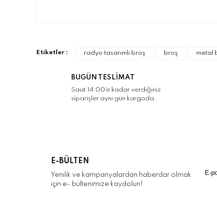
Bu ürünün fiyat bilgisi, resim, ürün açıklamalarınd
Görüş ve önerileriniz için teşekkür ederiz.
Ürün resmi kalitesiz, bozuk veya görüntülenemiyo
Etiketler :
radyo tasarımlı broş
broş
metal 
Ürün açıklamasında eksik bilgiler bulunuyor.
Ürün bilgilerinde hatalar bulunuyor.
BUGÜN TESLİMAT
Ürün fiyatı diğer sitelerden daha pahalı.
Saat 14:00'e kadar verdiğiniz
siparişler aynı gün kargoda.
Bu ürüne benzer farklı alternatifler olmalı.
E-BÜLTEN
Yenilik ve kampanyalardan haberdar olmak
için e- bültenimize kaydolun!