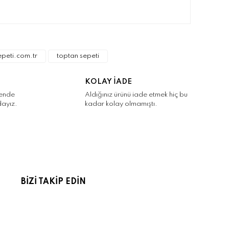
narak tarafımıza iletebilirsiniz.
epeti.com.tr
toptan sepeti
KOLAY İADE
kende
Aldığınız ürünü iade etmek hiç bu
dayız.
kadar kolay olmamıştı.
BİZİ TAKİP EDİN