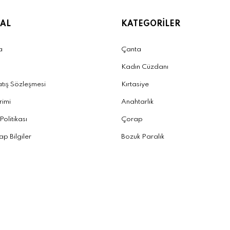
AL
KATEGORİLER
a
Çanta
Kadın Cüzdanı
atış Sözleşmesi
Kırtasiye
irimi
Anahtarlık
 Politikası
Çorap
p Bilgiler
Bozuk Paralık