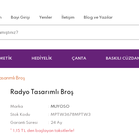
m
Bayi Girişi
Yeniler
İletişim
Blog ve Yazılar
METİK
HEDİYELİK
ÇANTA
BASKILI CÜZDA
sarımlı Broş
Radyo Tasarımlı Broş
Marka
MUYOSO
Stok Kodu
MPTW3678MPTW3
Garanti Süresi
24 Ay
* 1,15 TL den başlayan taksitlerle!