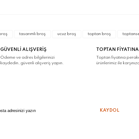
a ve diğer konularda yetersiz gördüğünüz noktaları öneri formunu kulla
Bu ürüne ilk yorumu siz yapın!
r.
broş
tasarımlı broş
ucuz broş
toptan broş
toptans
Yorum Yaz
GÜVENLİ ALIŞVERİŞ
TOPTAN FİYATINA
Ödeme ve adres bilgilerinizi
Toptan fiyatına pera
kaydedin, güvenli alışveriş yapın.
ürünlerimiz ile karşınız
Gönder
KAYDOL