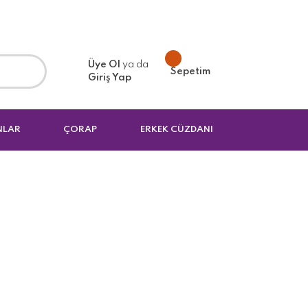
Üye Ol
ya da
Sepetim
Giriş Yap
NLAR
ÇORAP
ERKEK CÜZDANI