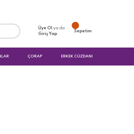
Üye Ol
ya da
Sepetim
Giriş Yap
NLAR
ÇORAP
ERKEK CÜZDANI