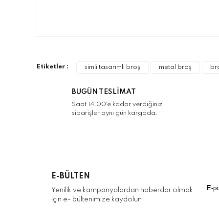
Bu ürünün fiyat bilgisi, resim, ürün açıklamalarınd
Görüş ve önerileriniz için teşekkür ederiz.
Ürün resmi kalitesiz, bozuk veya görüntülenemiyo
Etiketler :
simli tasarımlı broş
metal broş
br
Ürün açıklamasında eksik bilgiler bulunuyor.
Ürün bilgilerinde hatalar bulunuyor.
BUGÜN TESLİMAT
Ürün fiyatı diğer sitelerden daha pahalı.
Saat 14:00'e kadar verdiğiniz
siparişler aynı gün kargoda.
Bu ürüne benzer farklı alternatifler olmalı.
E-BÜLTEN
Yenilik ve kampanyalardan haberdar olmak
için e- bültenimize kaydolun!