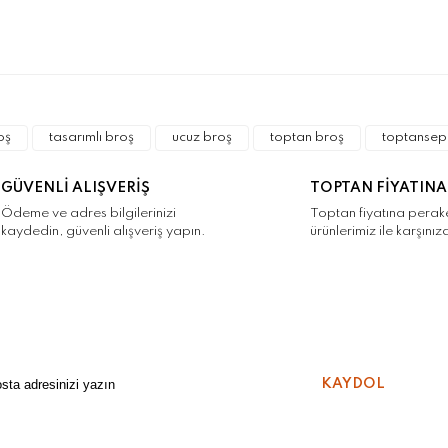
a ve diğer konularda yetersiz gördüğünüz noktaları öneri formunu kulla
Bu ürüne ilk yorumu siz yapın!
r.
oş
tasarımlı broş
ucuz broş
toptan broş
toptansep
Yorum Yaz
GÜVENLİ ALIŞVERİŞ
TOPTAN FİYATINA
Ödeme ve adres bilgilerinizi
Toptan fiyatına pera
kaydedin, güvenli alışveriş yapın.
ürünlerimiz ile karşınız
Gönder
KAYDOL