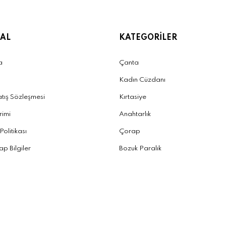
AL
KATEGORİLER
a
Çanta
Kadın Cüzdanı
atış Sözleşmesi
Kırtasiye
irimi
Anahtarlık
 Politikası
Çorap
p Bilgiler
Bozuk Paralık