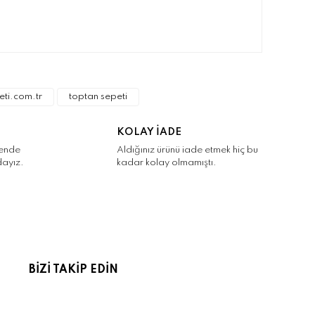
narak tarafımıza iletebilirsiniz.
eti.com.tr
toptan sepeti
KOLAY İADE
kende
Aldığınız ürünü iade etmek hiç bu
dayız.
kadar kolay olmamıştı.
BİZİ TAKİP EDİN