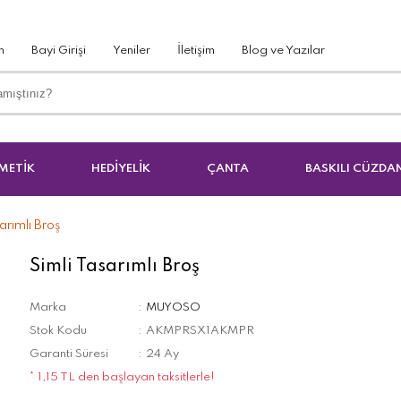
m
Bayi Girişi
Yeniler
İletişim
Blog ve Yazılar
METİK
HEDİYELİK
ÇANTA
BASKILI CÜZDA
arımlı Broş
Simli Tasarımlı Broş
Marka
MUYOSO
Stok Kodu
AKMPRSX1AKMPR
Garanti Süresi
24 Ay
* 1,15 TL den başlayan taksitlerle!